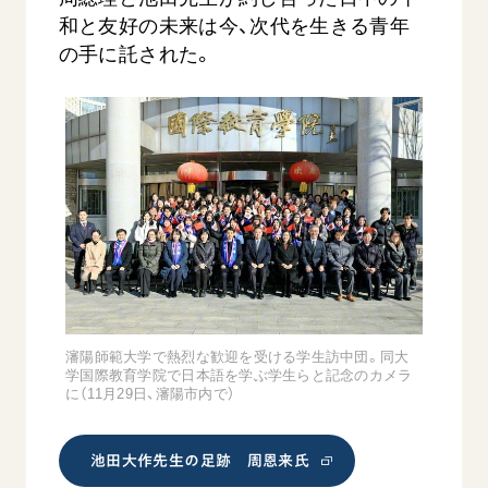
和と友好の未来は今、次代を生きる青年
の手に託された。
瀋陽師範大学で熱烈な歓迎を受ける学生訪中団。同大
学国際教育学院で日本語を学ぶ学生らと記念のカメラ
に（11月29日、瀋陽市内で）
池田大作先生の足跡 周恩来氏