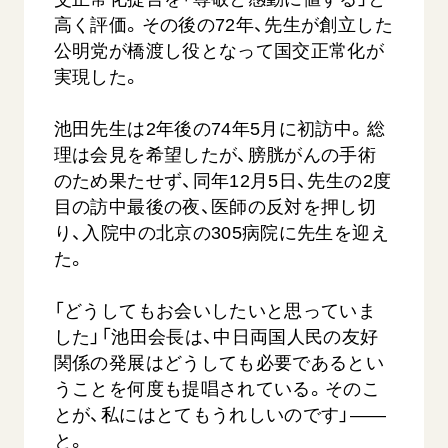
高く評価。その後の72年、先生が創立した
公明党が橋渡し役となって国交正常化が
実現した。
池田先生は2年後の74年5月に初訪中。総
理は会見を希望したが、膀胱がんの手術
のため果たせず、同年12月5日、先生の2度
西
【被爆証言】「原爆の子」として生きた80年
「三つの
目の訪中最後の夜、医師の反対を押し切
広島県 早志百…
2026.07.3
り、入院中の北京の305病院に先生を迎え
2026.08.06
た。
文化
SDGs
平和
動画
「どうしてもお会いしたいと思っていま
証言
広島
した」「池田会長は、中日両国人民の友好
関係の発展はどうしても必要であるとい
うことを何度も提唱されている。そのこ
とが、私にはとてもうれしいのです」――
と。