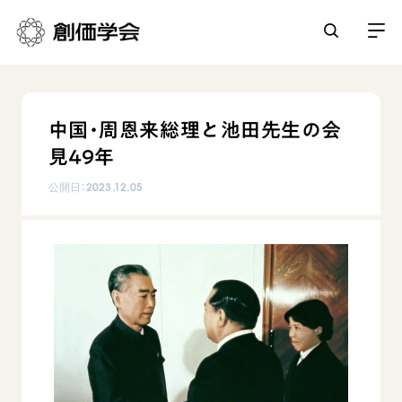
創価学会とは
中国・周恩来総理と池田先生の会
人間革命
見49年
日常の活動
自他共の幸福
公開日：
2023.12.05
学会永遠の五指針
祈り
平和・文化・教育
朝晩の祈り（勤行・唱題）
御本尊
「平和の文化」を構築
座談会
聖典
世界の創価学会
核兵器の廃絶に向け連帯を拡大
仏法を学ぶ
日蓮大聖人の仏法（教学入門）
各国ウェブサイト
「人権文化」「ジェンダー平等」を促進
仏法を語る
基本情報
釈尊～法華経
世界の創価学会の歴史
「持続可能な開発目標（SDGs）」の取り組み
主な行事
日蓮大聖人
創価学会 会憲
人道支援
会員サポート
年間の活動について
創価学会の三代会長
創価学会 会則