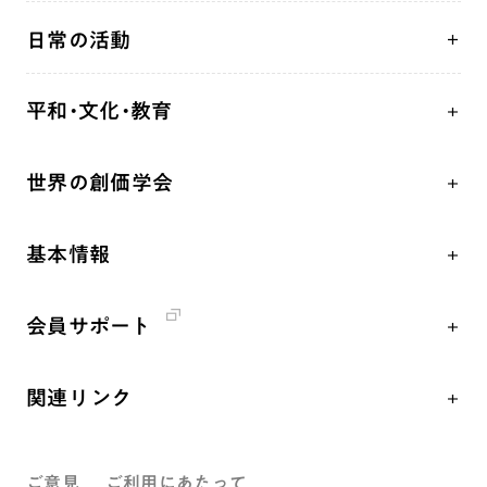
人間革命
日常の活動
自他共の幸福
学会永遠の五指針
祈り
平和・文化・教育
朝晩の祈り（勤行・唱題）
御本尊
「平和の文化」を構築
座談会
聖典
世界の創価学会
核兵器の廃絶、軍縮に向け連帯を拡大
仏法を学ぶ
日蓮大聖人の仏法（教学入門）
各国WEBSITE
「人権文化」「ジェンダー平等」を促進
仏法を語る
釈尊～法華経
基本情報
世界の創価学会の歴史
「持続可能な開発目標（SDGs）」の取り組み
主な行事
日蓮大聖人
創価学会 会憲
人道支援
年間の活動について
創価学会の三代会長
会員サポート
創価学会 会則
音楽活動
友人葬
初代会長・牧口常三郎先生
座談会御書ｅ講義
創価学会 社会憲章
展示活動
彼岸
第2代会長・戸田城聖先生
関連リンク
小説『新・人間革命』『人間革命』要旨
組織・機構
教育本部の活動
第3代会長・池田大作先生
創価学会総本部
御書検索［新版］
会長・理事長・各部長紹介
図書贈呈
ご意見
ご利用にあたって