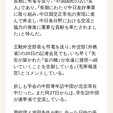
首相に弔電を送り、「中国国民の古い友
人」であり、「長期にわたり中日友好事業
に取り組み、中日国交正常化の実現に進
んで奔走し、中日各分野における交流と
協力の推進に重要な貢献を果たされまし
た」と悼んだ。
王毅外交部長も弔電を送り、外交部（外務
省）の20日の記者会見でも、いち早く「先
生が築かれた『金の橋』が永遠に後世へ続
いていくことを念願している」（毛寧報道
官）とコメントしている。
折しも学会の中部青年訪中団が北京滞在
中だった。また同27日からは、学生訪中団
が遼寧省で交流している。
周総理と池田先生が約し合った日中の平