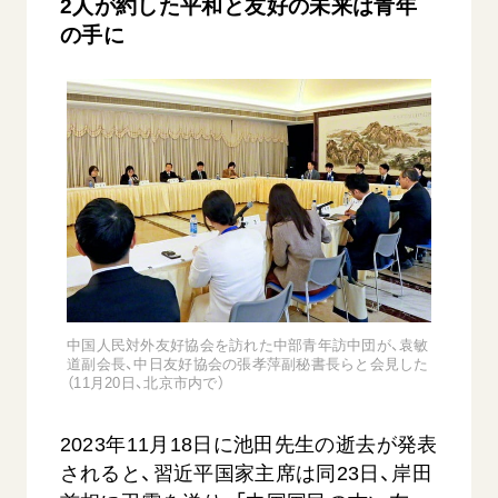
2人が約した平和と友好の未来は青年
の手に
中国人民対外友好協会を訪れた中部青年訪中団が、袁敏
道副会長、中日友好協会の張孝萍副秘書長らと会見した
（11月20日、北京市内で）
2023年11月18日に池田先生の逝去が発表
されると、習近平国家主席は同23日、岸田