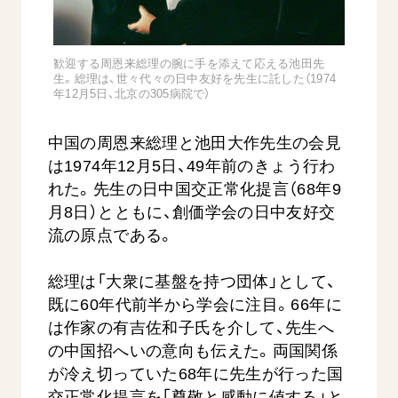
音楽活動
友人葬
初代会長・牧口常三郎先生
座談会御書ｅ講義
創価学会 社会憲章
関連リンク
展示活動
彼岸
第2代会長・戸田城聖先生
小説『新・人間革命』『人間革命』要旨
組織・機構
歓迎する周恩来総理の腕に手を添えて応える池田先
教育本部の活動
創価学会総本部
第3代会長・池田大作先生
生。総理は、世々代々の日中友好を先生に託した（1974
御書検索［新版］
会長・理事長・各部長の紹介
年12月5日、北京の305病院で）
ご意見
図書贈呈
墓地公園・納骨堂
沿革
ご利用にあたって
聖教電子版
中国の周恩来総理と池田大作先生の会見
略年表
は1974年12月5日、49年前のきょう行わ
聖教ブックストア
入会について
れた。先生の日中国交正常化提言（68年9
soka youth media
関連団体
月8日）とともに、創価学会の日中友好交
Soka Gakkai グローバルサイト
流の原点である。
道府県中心会館
SGIピースサイト
総理は「大衆に基盤を持つ団体」として、
SOKA PICKS
既に60年代前半から学会に注目。66年に
すべて見る
は作家の有吉佐和子氏を介して、先生へ
の中国招へいの意向も伝えた。両国関係
が冷え切っていた68年に先生が行った国
交正常化提言を「尊敬と感動に値する」と