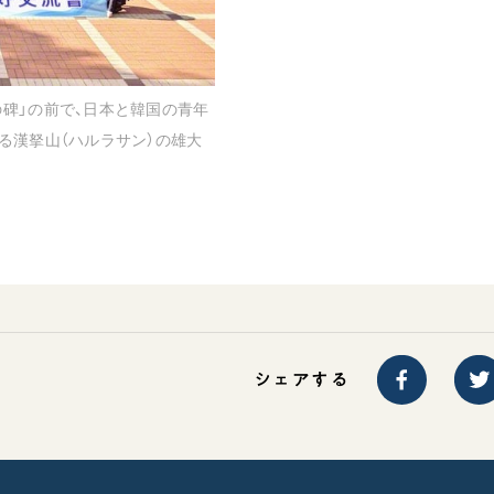
碑」の前で、日本と韓国の青年
る漢拏山（ハルラサン）の雄大
シェアする