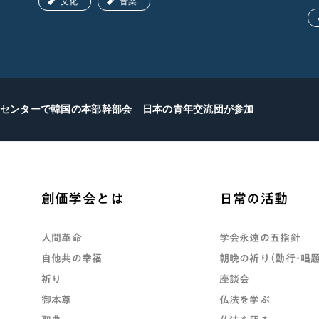
文化
音楽
センターで韓国の本部幹部会 日本の青年交流団が参加
創価学会とは
日常の活動
人間革命
学会永遠の五指針
自他共の幸福
朝晩の祈り（勤行・唱題
祈り
座談会
御本尊
仏法を学ぶ