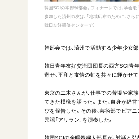
韓国SGIの本部幹部会。フィナーレでは、学会歌
参加した済州の友は、「地域広布のために、さら
韓日友好研修センターで）
幹部会では、済州で活動する少年少女部
韓日青年友好交流団団長の西方SGI青
寄せ、平和と友情の虹を共々に輝かせて
東京の二木さんが、仕事での苦境や家
てきた模様を語った。また、自身が経営
びを報告した。その後、芸術部でピアニ
民謡「アリラン」を演奏した。
韓国SGIの金暻希婦人部長が、対話と