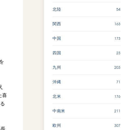
54
北陸
163
関西
173
中国
23
四国
を
203
九州
71
沖縄
え
た喜
176
北米
する
211
中南米
307
欧州
部長