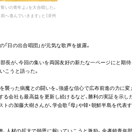
「誓いの青年よ」を大合唱した。
ご意見
に前へ進んでいきます」と（済州
ご利用にあたって
の「日の出合唱団」が元気な歌声を披露。
年部長が、今回の集いを両国友好の新たな一ページにと期待
いこうと語った。
族を襲った病魔との闘いを、強盛な信心で広布前進の力に変
する会社も最高益を更新し続けるなど、勝利の実証を示し
ストの加藤大樹さんが、学会歌「母」や韓・朝鮮半島を代表
弘教、人材の拡大で師恩に報いていこうと激励。金孝鎮青年