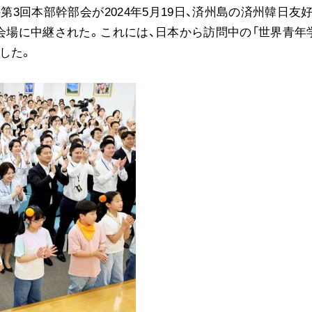
第3回本部幹部会が2024年5月19日、済州島の済州韓日友
音楽活動
0会場に中継された。これには、日本から訪問中の「世界青年
展示活動
した。
教育本部の活動
図書贈呈
＜関連リンク＞
創価学会総本部
墓地公園・納骨堂
聖教電子版
聖教ブックストア
人間革命』
soka youth media
Soka Gakkai グローバルサイト
SGIピースサイト