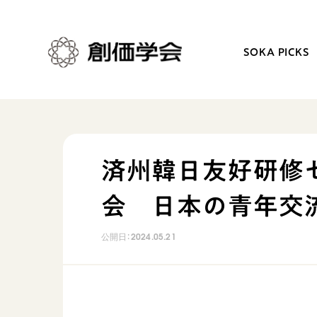
SOKA PICKS
創価学会とは
日常の活動
済州韓日友好研修
人間革命
学会永遠の五指針
会 日本の青年交
自他共の幸福
朝晩の祈り（勤行・唱題
祈り
座談会
公開日：
2024.05.21
御本尊
仏法を学ぶ
聖典
仏法を語る
日蓮大聖人の仏法（教学入門）
主な行事
釈尊～法華経
年間の活動について