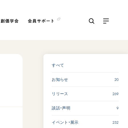
の創価学会
会員サポート
ICKS
すべて見る
すべて
20
お知らせ
【被爆証言】「原爆の子」と
して生きた80年 広島県 早
269
リリース
志百…
2026.08.06
9
談話・声明
SDGs
平和
動画
証言
232
イベント・展示