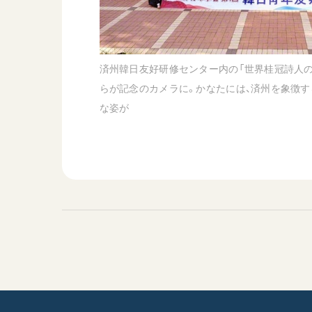
済州韓日友好研修センター内の「世界桂冠詩人の
らが記念のカメラに。かなたには、済州を象徴す
な姿が