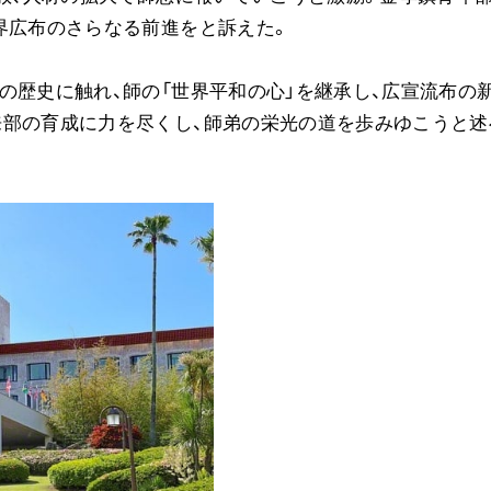
界広布のさらなる前進をと訴えた。
の歴史に触れ、師の「世界平和の心」を継承し、広宣流布の
来部の育成に力を尽くし、師弟の栄光の道を歩みゆこうと述