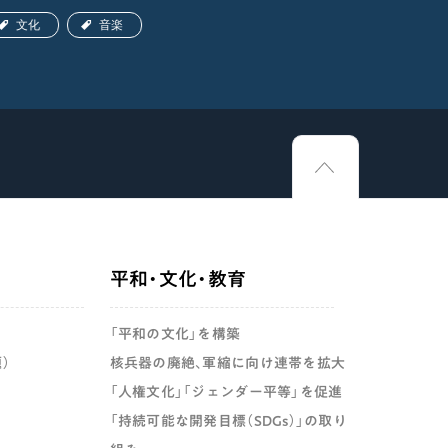
文化
音楽
文化
平和・文化・教育
「平和の文化」を構築
）
核兵器の廃絶、軍縮に向け連帯を拡大
「人権文化」「ジェンダー平等」を促進
「持続可能な開発目標（SDGs）」の取り