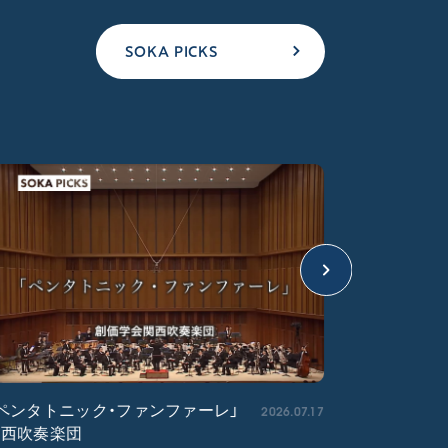
SOKA PICKS
2026.07.17
ペンタトニック・ファンファーレ」
「エル・ク
関西吹奏楽団
ア吹奏楽団