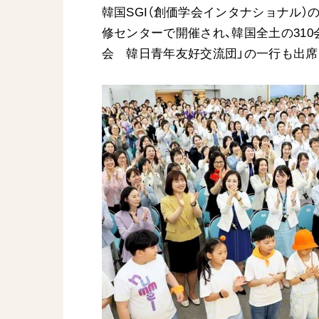
韓国SGI（創価学会インタナショナル）の
日蓮大聖人
友人葬
修センターで開催され、韓国全土の31
創価学会の三代会長
彼岸
会 韓日青年友好交流団」の一行も出席
初代会長・牧口常三郎先生
第2代会長・戸田城聖先生
第3代会長・池田大作先生
世界の創価学会
基本情報
各国ウェブサイト
会員サポート
世界の創価学会の歴史
座談会御書ｅ講義
小説『新・人間革命』『
要旨
御書検索［新版］