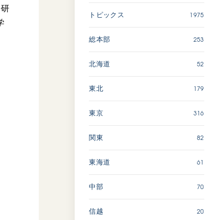
広島
好研
1975
トピックス
学
「三つの花ことば」 関西吹
253
総本部
奏楽団
2026.07.31
52
北海道
文化
音楽
179
東北
動画
316
東京
82
関東
「ペンタトニック・ファン
ファーレ」 関西吹奏楽団
2026.07.17
61
東海道
文化
音楽
70
中部
動画
20
信越