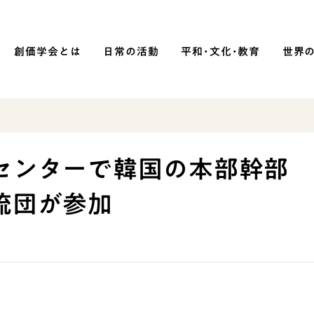
創価学会とは
日常の活動
平和・文化・教育
世界
SOKA P
平和・文化・教育
センターで韓国の本部幹部
「平和の文化」を構築
流団が参加
）
核兵器の廃絶に向け連帯を拡大
「人権文化」「ジェンダー平等」を
促進
「持続可能な開発目標（SDGs）」の
取り組み
人道支援