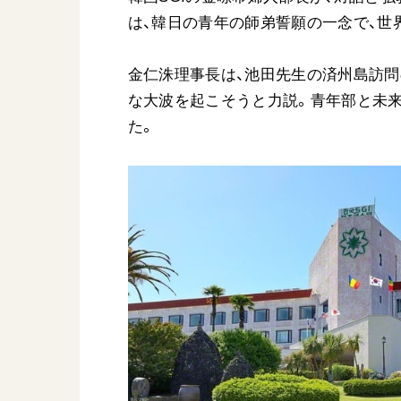
は、韓日の青年の師弟誓願の一念で、世
金仁洙理事長は、池田先生の済州島訪問
な大波を起こそうと力説。青年部と未
た。