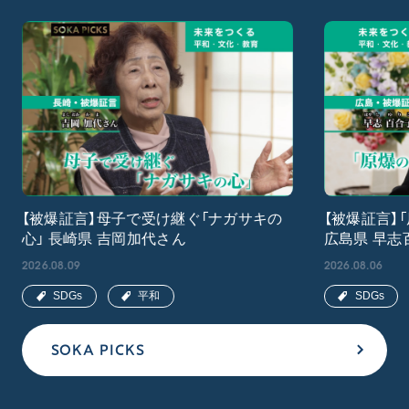
【被爆証言】母子で受け継ぐ「ナガサキの
【被爆証言】
心」 長崎県 吉岡加代さん
広島県 早志
2026.08.09
2026.08.06
SDGs
平和
SDGs
SOKA PICKS