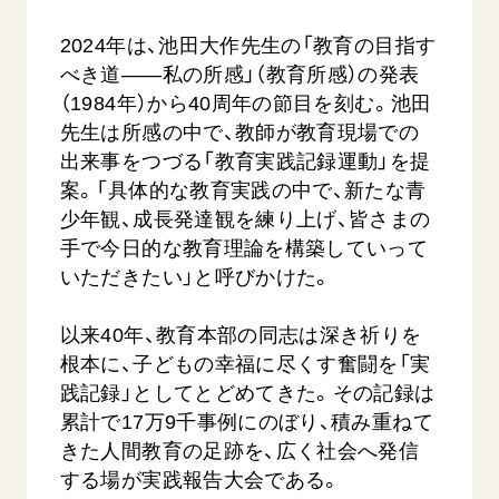
2024年は、池田大作先生の「教育の目指す
べき道――私の所感」（教育所感）の発表
（1984年）から40周年の節目を刻む。池田
先生は所感の中で、教師が教育現場での
出来事をつづる「教育実践記録運動」を提
案。「具体的な教育実践の中で、新たな青
【被爆証言】母子で受け継ぐ「ナガサキの
【被爆証
少年観、成長発達観を練り上げ、皆さまの
心」 長崎県 吉岡加…
広島県 
手で今日的な教育理論を構築していって
2026.08.09
2026.08.0
いただきたい」と呼びかけた。
SDGs
平和
動画
SDG
以来40年、教育本部の同志は深き祈りを
証言
長崎
証言
根本に、子どもの幸福に尽くす奮闘を「実
践記録」としてとどめてきた。その記録は
累計で17万9千事例にのぼり、積み重ねて
きた人間教育の足跡を、広く社会へ発信
する場が実践報告大会である。