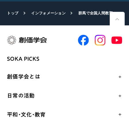
トップ
インフォメーション
群馬で全国人間教育実践報告大会 県知事ら多数の来賓が出席
SOKA PICKS
創価学会とは
人間革命
日常の活動
自他共の幸福
学会永遠の五指針
祈り
平和・文化・教育
朝晩の祈り（勤行・唱題）
御本尊