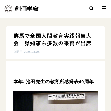
創価学会とは
群馬で全国人間教育実践報告大
人間革命
会 県知事ら多数の来賓が出席
日常の活動
自他共の幸福
公開日：
2024.06.24
学会永遠の五指針
祈り
平和・文化・教育
朝晩の祈り（勤行・唱題）
御本尊
「平和の文化」を構築
座談会
聖典
世界の創価学会
核兵器の廃絶に向け連帯を拡大
仏法を学ぶ
本年、池田先生の教育所感発表40周年
日蓮大聖人の仏法（教学入門）
各国ウェブサイト
「人権文化」「ジェンダー平等」を促進
仏法を語る
基本情報
釈尊～法華経
世界の創価学会の歴史
「持続可能な開発目標（SDGs）」の取り組み
主な行事
日蓮大聖人
創価学会 会憲
人道支援
会員サポート
年間の活動について
創価学会の三代会長
創価学会 会則