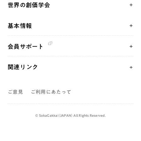
「平和の文化」を構築
座談会
聖典
世界の創価学会
核兵器の廃絶、軍縮に向け連帯を拡大
仏法を学ぶ
日蓮大聖人の仏法（教学入門）
各国WEBSITE
「人権文化」「ジェンダー平等」を促進
仏法を語る
釈尊～法華経
基本情報
世界の創価学会の歴史
「持続可能な開発目標（SDGs）」の取り組み
主な行事
日蓮大聖人
創価学会 会憲
人道支援
年間の活動について
創価学会の三代会長
会員サポート
創価学会 会則
音楽活動
友人葬
初代会長・牧口常三郎先生
座談会御書ｅ講義
創価学会 社会憲章
展示活動
彼岸
第2代会長・戸田城聖先生
関連リンク
小説『新・人間革命』『人間革命』要旨
組織・機構
教育本部の活動
第3代会長・池田大作先生
創価学会総本部
御書検索［新版］
会長・理事長・各部長紹介
図書贈呈
ご意見
ご利用にあたって
墓地公園・納骨堂
沿革
聖教電子版
略年表
聖教ブックストア
©️ SokaGakkai（JAPAN） All Rights Reserved.
入会について
soka youth media
関連団体
Soka Gakkai グローバルサイト
道府県中心会館