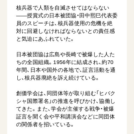
核兵器で人類を自滅させてはならない
――授賞式の日本被団協・田中熙巳代表委
員のスピーチは、核兵器使用の危機を絶
対に回避しなければならないとの責任感
と気迫にあふれていた。
日本被団協は広島や長崎で被爆した人た
【被爆証言】母子で受け継ぐ「ナガサキの
【被爆証
ちの全国組織。1956年に結成され、約70
心」 長崎県 吉岡加…
広島県 
年間、日本や国外の各地で、証言活動を通
2026.08.09
2026.08.0
し、核兵器廃絶を訴え続けている。
SDGs
平和
動画
SDG
創価学会は、同団体等が取り組む「ヒバク
証言
長崎
証言
シャ国際署名」の推進を呼びかけ、協働し
てきた。また、学会が主催する戦争・被爆
証言を聞く会や平和講演会などに同団体
の関係者を招いている。