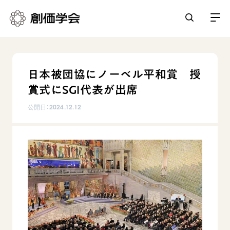
創価学会とは
日本被団協にノーベル平和賞 授
人間革命
賞式にSGI代表が出席
日常の活動
自他共の幸福
公開日：
2024.12.12
学会永遠の五指針
祈り
平和・文化・教育
朝晩の祈り（勤行・唱題）
御本尊
「平和の文化」を構築
座談会
聖典
世界の創価学会
核兵器の廃絶に向け連帯を拡大
仏法を学ぶ
日蓮大聖人の仏法（教学入門）
各国ウェブサイト
「人権文化」「ジェンダー平等」を促進
仏法を語る
基本情報
釈尊～法華経
世界の創価学会の歴史
「持続可能な開発目標（SDGs）」の取り組み
主な行事
日蓮大聖人
創価学会 会憲
人道支援
会員サポート
年間の活動について
創価学会の三代会長
創価学会 会則