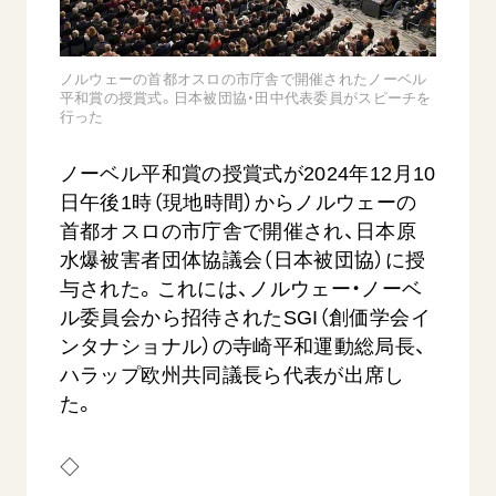
音楽活動
友人葬
初代会長・牧口常三郎先生
座談会御書ｅ講義
創価学会 社会憲章
関連リンク
展示活動
彼岸
第2代会長・戸田城聖先生
小説『新・人間革命』『人間革命』要旨
組織・機構
ノルウェーの首都オスロの市庁舎で開催されたノーベル
教育本部の活動
創価学会総本部
第3代会長・池田大作先生
平和賞の授賞式。日本被団協・田中代表委員がスピーチを
御書検索［新版］
会長・理事長・各部長の紹介
行った
ご意見
図書贈呈
墓地公園・納骨堂
沿革
ご利用にあたって
聖教電子版
ノーベル平和賞の授賞式が2024年12月10
略年表
日午後1時（現地時間）からノルウェーの
聖教ブックストア
入会について
首都オスロの市庁舎で開催され、日本原
soka youth media
水爆被害者団体協議会（日本被団協）に授
関連団体
Soka Gakkai グローバルサイト
与された。これには、ノルウェー・ノーベ
道府県中心会館
ル委員会から招待されたSGI（創価学会イ
SGIピースサイト
ンタナショナル）の寺崎平和運動総局長、
SOKA PICKS
ハラップ欧州共同議長ら代表が出席し
すべて見る
た。
◇