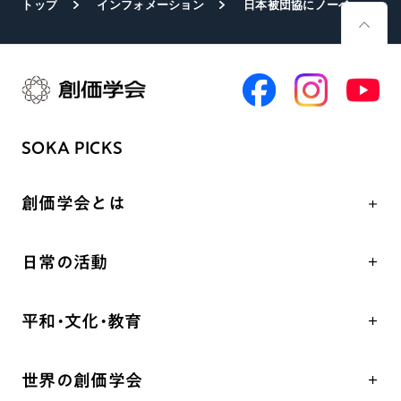
トップ
インフォメーション
日本被団協にノーベル平和賞 授賞式にSGI代表が出席
SOKA PICKS
創価学会とは
人間革命
日常の活動
自他共の幸福
学会永遠の五指針
祈り
平和・文化・教育
朝晩の祈り（勤行・唱題）
御本尊
「平和の文化」を構築
座談会
聖典
世界の創価学会
核兵器の廃絶、軍縮に向け連帯を拡大
仏法を学ぶ