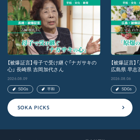
【被爆証言】母子で受け継ぐ「ナガサキの
【被爆証言】
心」 長崎県 吉岡加代さん
広島県 早志
2026.08.09
2026.08.06
SDGs
平和
SDGs
SOKA PICKS