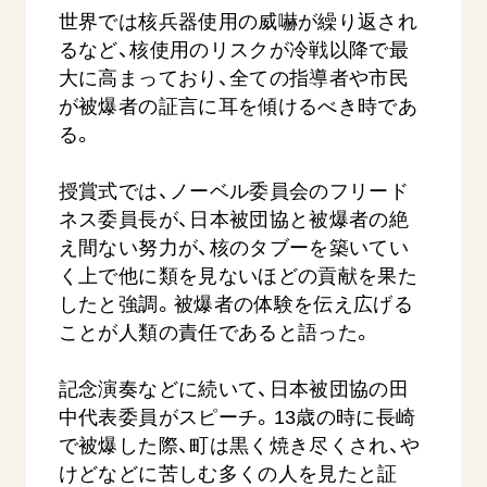
世界では核兵器使用の威嚇が繰り返され
るなど、核使用のリスクが冷戦以降で最
大に高まっており、全ての指導者や市民
が被爆者の証言に耳を傾けるべき時であ
る。
授賞式では、ノーベル委員会のフリード
ネス委員長が、日本被団協と被爆者の絶
え間ない努力が、核のタブーを築いてい
く上で他に類を見ないほどの貢献を果た
したと強調。被爆者の体験を伝え広げる
ことが人類の責任であると語った。
記念演奏などに続いて、日本被団協の田
中代表委員がスピーチ。13歳の時に長崎
で被爆した際、町は黒く焼き尽くされ、や
けどなどに苦しむ多くの人を見たと証