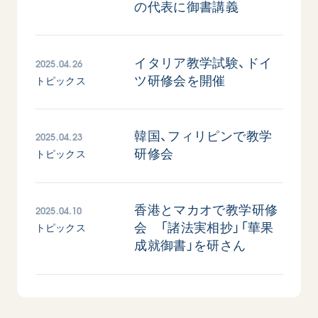
の代表に御書講義
2025.04.26
イタリア教学試験、ドイ
ツ研修会を開催
トピックス
2025.04.23
韓国、フィリピンで教学
西
【被爆証言】「原爆の子」として生きた80年
「三つの
広島県 早志百…
研修会
トピックス
2026.07.3
2026.08.06
文化
SDGs
平和
動画
2025.04.10
香港とマカオで教学研修
証言
広島
会 「諸法実相抄」「華果
トピックス
成就御書」を研さん