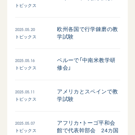
音楽活動
友人葬
トピックス
初代会長・牧口常三郎先生
座談会御書ｅ講義
創価学会 社会憲章
関連リンク
展示活動
彼岸
第2代会長・戸田城聖先生
小説『新・人間革命』『人間革命』要旨
組織・機構
教育本部の活動
創価学会総本部
第3代会長・池田大作先生
御書検索［新版］
2025.05.20
欧州各国で行学錬磨の教
会長・理事長・各部長の紹介
ご意見
図書贈呈
学試験
墓地公園・納骨堂
トピックス
沿革
ご利用にあたって
聖教電子版
略年表
聖教ブックストア
2025.05.16
ペルーで「中南米教学研
入会について
soka youth media
修会」
トピックス
関連団体
Soka Gakkai グローバルサイト
道府県中心会館
SGIピースサイト
2025.05.11
アメリカとスペインで教
学試験
トピックス
SOKA PICKS
すべて見る
2025.05.07
アフリカ・トーゴ平和会
館で代表幹部会 24カ国
トピックス