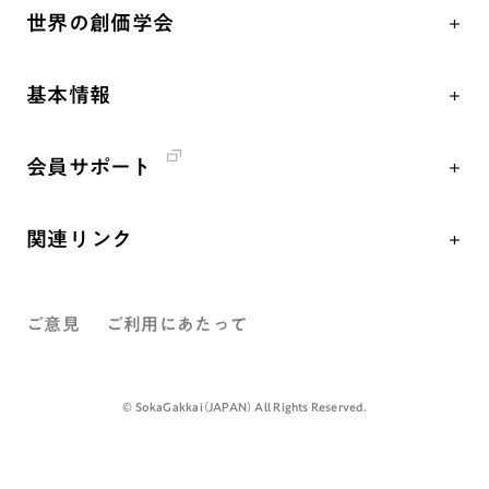
「平和の文化」を構築
座談会
聖典
世界の創価学会
核兵器の廃絶、軍縮に向け連帯を拡大
仏法を学ぶ
日蓮大聖人の仏法（教学入門）
各国WEBSITE
「人権文化」「ジェンダー平等」を促進
仏法を語る
釈尊～法華経
基本情報
世界の創価学会の歴史
「持続可能な開発目標（SDGs）」の取り組み
主な行事
日蓮大聖人
創価学会 会憲
人道支援
年間の活動について
創価学会の三代会長
会員サポート
創価学会 会則
音楽活動
友人葬
初代会長・牧口常三郎先生
座談会御書ｅ講義
創価学会 社会憲章
展示活動
彼岸
第2代会長・戸田城聖先生
関連リンク
小説『新・人間革命』『人間革命』要旨
組織・機構
教育本部の活動
第3代会長・池田大作先生
創価学会総本部
御書検索［新版］
会長・理事長・各部長紹介
図書贈呈
ご意見
ご利用にあたって
墓地公園・納骨堂
沿革
聖教電子版
略年表
聖教ブックストア
©️ SokaGakkai（JAPAN） All Rights Reserved.
入会について
soka youth media
関連団体
Soka Gakkai グローバルサイト
道府県中心会館