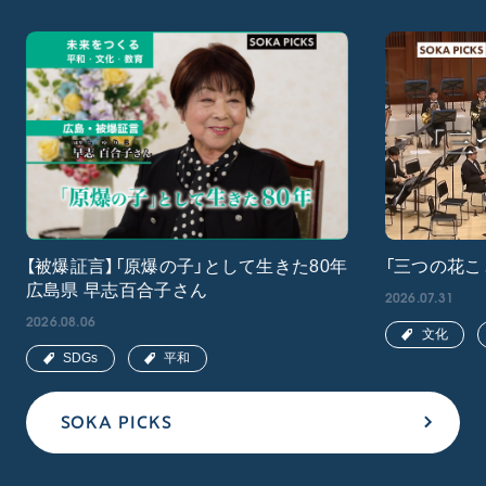
【被爆証言】「原爆の子」として生きた80年
「三つの花こ
広島県 早志百合子さん
2026.07.31
2026.08.06
文化
SDGs
平和
SOKA PICKS