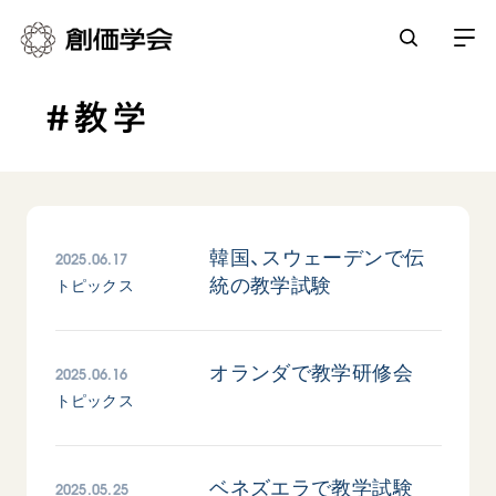
#教学
創価学会とは
人間革命
日常の活動
自他共の幸福
学会永遠の五指針
祈り
2025.06.17
韓国、スウェーデンで伝
平和・文化・教育
統の教学試験
朝晩の祈り（勤行・唱題）
トピックス
御本尊
「平和の文化」を構築
座談会
聖典
世界の創価学会
核兵器の廃絶に向け連帯を拡大
仏法を学ぶ
日蓮大聖人の仏法（教学入門）
2025.06.16
オランダで教学研修会
各国ウェブサイト
「人権文化」「ジェンダー平等」を促進
仏法を語る
基本情報
トピックス
釈尊～法華経
世界の創価学会の歴史
「持続可能な開発目標（SDGs）」の取り組み
主な行事
日蓮大聖人
創価学会 会憲
人道支援
会員サポート
年間の活動について
創価学会の三代会長
2025.05.25
ベネズエラで教学試験
創価学会 会則