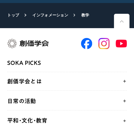
トップ
インフォメーション
教学
SOKA PICKS
創価学会とは
人間革命
日常の活動
自他共の幸福
学会永遠の五指針
祈り
平和・文化・教育
朝晩の祈り（勤行・唱題）
御本尊