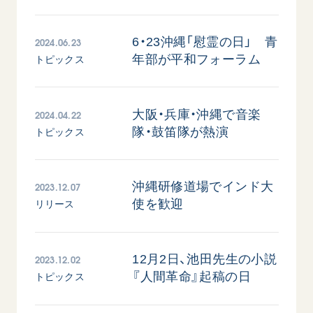
2024.06.23
6・23沖縄「慰霊の日」 青
年部が平和フォーラム
トピックス
2024.04.22
大阪・兵庫・沖縄で音楽
隊・鼓笛隊が熱演
トピックス
西
【被爆証言】「原爆の子」として生きた80年
「三つの
広島県 早志百…
2026.07.3
2026.08.06
文化
2023.12.07
沖縄研修道場でインド大
SDGs
平和
動画
使を歓迎
リリース
証言
広島
2023.12.02
12月2日、池田先生の小説
『人間革命』起稿の日
トピックス