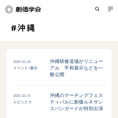
#沖縄
創価学会とは
人間革命
日常の活動
自他共の幸福
学会永遠の五指針
祈り
2025.03.24
沖縄研修道場がリニュー
平和・文化・教育
アル 平和展示などを一
朝晩の祈り（勤行・唱題）
イベント・展示
御本尊
般公開
「平和の文化」を構築
座談会
聖典
世界の創価学会
核兵器の廃絶に向け連帯を拡大
仏法を学ぶ
日蓮大聖人の仏法（教学入門）
各国ウェブサイト
「人権文化」「ジェンダー平等」を促進
仏法を語る
2025.03.10
沖縄のマーチングフェス
基本情報
釈尊～法華経
世界の創価学会の歴史
ティバルに創価ルネサン
トピックス
「持続可能な開発目標（SDGs）」の取り組み
主な行事
日蓮大聖人
創価学会 会憲
スバンガードが特別出演
人道支援
会員サポート
年間の活動について
創価学会の三代会長
創価学会 会則