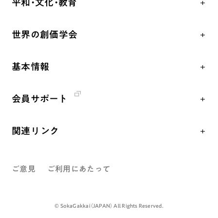
平和・文化・教育
朝晩の祈り（勤行・唱題）
御本尊
「平和の文化」を構築
座談会
聖典
世界の創価学会
核兵器の廃絶、軍縮に向け連帯を拡大
仏法を学ぶ
日蓮大聖人の仏法（教学入門）
各国WEBSITE
「人権文化」「ジェンダー平等」を促進
仏法を語る
釈尊～法華経
基本情報
世界の創価学会の歴史
「持続可能な開発目標（SDGs）」の取り組み
主な行事
日蓮大聖人
創価学会 会憲
人道支援
年間の活動について
創価学会の三代会長
会員サポート
創価学会 会則
音楽活動
友人葬
初代会長・牧口常三郎先生
座談会御書ｅ講義
創価学会 社会憲章
展示活動
彼岸
第2代会長・戸田城聖先生
関連リンク
小説『新・人間革命』『人間革命』要旨
組織・機構
教育本部の活動
第3代会長・池田大作先生
創価学会総本部
御書検索［新版］
会長・理事長・各部長紹介
図書贈呈
ご意見
ご利用にあたって
墓地公園・納骨堂
沿革
聖教電子版
略年表
聖教ブックストア
©️ SokaGakkai（JAPAN） All Rights Reserved.
入会について