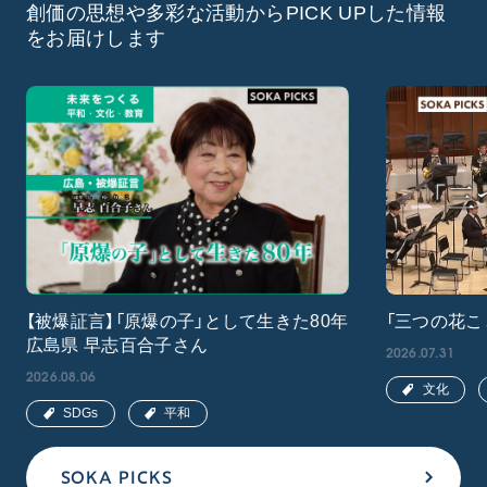
創価の思想や多彩な活動からPICK UPした情報
をお届けします
【被爆証言】「原爆の子」として生きた80年
「三つの花こ
広島県 早志百合子さん
2026.07.31
2026.08.06
文化
SDGs
平和
SOKA PICKS