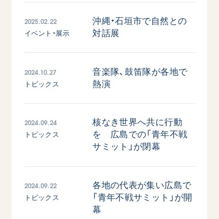
音楽活動
友人葬
初代会長・牧口常三郎先生
座談会御書ｅ講義
創価学会 社会憲章
関連リンク
2025.02.22
沖縄・石垣市で自然との
展示活動
彼岸
第2代会長・戸田城聖先生
小説『新・人間革命』『人間革命』要旨
組織・機構
対話展
イベント・展示
教育本部の活動
創価学会総本部
第3代会長・池田大作先生
御書検索［新版］
会長・理事長・各部長の紹介
ご意見
図書贈呈
墓地公園・納骨堂
沿革
ご利用にあたって
2024.10.27
音楽隊、鼓笛隊が各地で
聖教電子版
略年表
熱演
トピックス
聖教ブックストア
入会について
soka youth media
関連団体
2024.09.24
核なき世界へ共に行動
Soka Gakkai グローバルサイト
道府県中心会館
を 広島での「青年不戦
トピックス
SGIピースサイト
サミット」が閉幕
SOKA PICKS
すべて見る
2024.09.22
各地の代表が集い広島で
「青年不戦サミット」が開
トピックス
幕