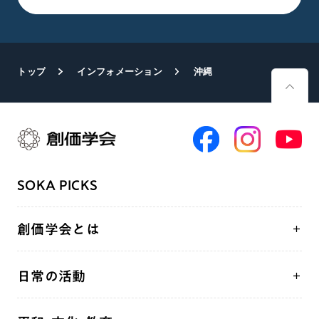
トップ
インフォメーション
沖縄
SOKA PICKS
創価学会とは
人間革命
日常の活動
自他共の幸福
学会永遠の五指針
祈り