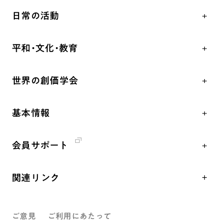
人間革命
日常の活動
自他共の幸福
学会永遠の五指針
祈り
平和・文化・教育
朝晩の祈り（勤行・唱題）
御本尊
「平和の文化」を構築
座談会
聖典
世界の創価学会
核兵器の廃絶、軍縮に向け連帯を拡大
仏法を学ぶ
日蓮大聖人の仏法（教学入門）
各国WEBSITE
「人権文化」「ジェンダー平等」を促進
仏法を語る
釈尊～法華経
基本情報
世界の創価学会の歴史
「持続可能な開発目標（SDGs）」の取り組み
主な行事
日蓮大聖人
創価学会 会憲
人道支援
年間の活動について
創価学会の三代会長
会員サポート
創価学会 会則
音楽活動
友人葬
初代会長・牧口常三郎先生
座談会御書ｅ講義
創価学会 社会憲章
展示活動
彼岸
第2代会長・戸田城聖先生
関連リンク
小説『新・人間革命』『人間革命』要旨
組織・機構
教育本部の活動
第3代会長・池田大作先生
創価学会総本部
御書検索［新版］
会長・理事長・各部長紹介
図書贈呈
ご意見
ご利用にあたって
墓地公園・納骨堂