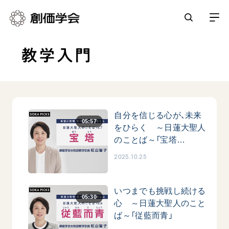
教学入門
創価学会とは
人間革命
日常の活動
自他共の幸福
学会永遠の五指針
自分を信じる心が、未来
祈り
平和・文化・教育
05:57
をひらく ～日蓮大聖人
朝晩の祈り（勤行・唱題）
御本尊
のことば～「宝塔…
「平和の文化」を構築
座談会
聖典
世界の創価学会
2025.10.25
核兵器の廃絶に向け連帯を拡大
仏法を学ぶ
日蓮大聖人の仏法（教学入門）
各国ウェブサイト
「人権文化」「ジェンダー平等」を促進
仏法を語る
基本情報
釈尊～法華経
いつまでも挑戦し続ける
世界の創価学会の歴史
05:30
「持続可能な開発目標（SDGs）」の取り組み
主な行事
心 ～日蓮大聖人のこと
日蓮大聖人
創価学会 会憲
ば～「従藍而青」
人道支援
会員サポート
年間の活動について
創価学会の三代会長
創価学会 会則