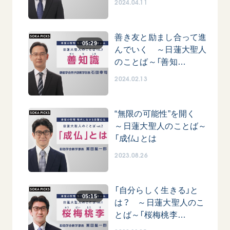
2024.04.11
善き友と励まし合って進
05:29
んでいく ～日蓮大聖人
のことば～「善知…
2024.02.13
【被爆証言】母子で受け継ぐ「ナガサキの
【被爆証
心」 長崎県 吉岡加…
広島県 
“無限の可能性”を開く
2026.08.09
2026.08.0
～日蓮大聖人のことば～
「成仏」とは
SDGs
平和
動画
SDG
2023.08.26
証言
長崎
証言
「自分らしく生きる」と
05:15
は？ ～日蓮大聖人のこ
とば～「桜梅桃李…