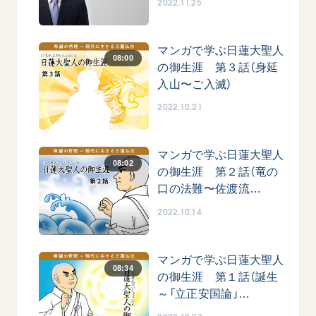
2022.11.25
マンガで学ぶ日蓮大聖人
08:00
の御生涯 第３話（身延
入山〜ご入滅）
2022.10.21
マンガで学ぶ日蓮大聖人
08:02
の御生涯 第２話（竜の
口の法難〜佐渡流…
2022.10.14
マンガで学ぶ日蓮大聖人
08:34
の御生涯 第１話（誕生
～「立正安国論」…