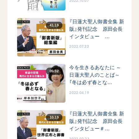
2022.10.07
『日蓮大聖人御書全集 新
41:19
版』発刊記念 原田会長
インタビュー …
2022.07.22
今を生きるあなたに ～
05:32
日蓮大聖人のことば～
「冬は必ず春とな…
2022.04.19
『日蓮大聖人御書全集 新
10:19
版』発刊記念 原田会長
インタビュー＃…
2022.02.23