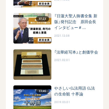
『日蓮大聖人御書全集 新
07:23
版』発刊記念 原田会長
インタビュー＃…
2021.12.08
「法華経写本」と創価学会
2021.02.01
やさしい仏法用語 仏法
13:45
の生命観 十界論
2019.03.01