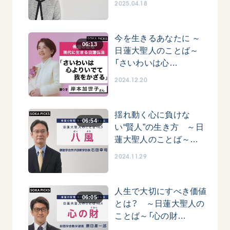
2025.04.18
音楽活動
友人葬
初代会長・牧口常三郎先生
座談会御書ｅ講義
創価学会 社会憲章
関連リンク
展示活動
彼岸
第2代会長・戸田城聖先生
小説『新・人間革命』『人間革命』要旨
組織・機構
今を生きるあなたに ～
教育本部の活動
創価学会総本部
第3代会長・池田大作先生
06:13
御書検索［新版］
会長・理事長・各部長の紹介
日蓮大聖人のことば～
ご意見
図書贈呈
墓地公園・納骨堂
「さいわいは心…
沿革
ご利用にあたって
2024.12.20
聖教電子版
略年表
聖教ブックストア
入会について
soka youth media
揺れ動く心に負けな
関連団体
06:54
い“賢人”の生き方 ～日
Soka Gakkai グローバルサイト
道府県中心会館
蓮大聖人のことば～…
SGIピースサイト
2024.11.29
SOKA PICKS
すべて見る
人生で大切にすべき価値
06:05
とは？ ～日蓮大聖人の
ことば～「心の財…