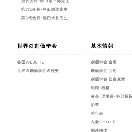
初代会長・牧口常三郎先生
第2代会長・戸田城聖先生
第3代会長・池田大作先生
世界の創価学会
基本情報
各国WEBSITE
創価学会 会憲
世界の創価学会の歴史
創価学会 会則
創価学会 社会憲章
組織・機構
会長・理事長・各部長
沿革
略年表
入会について
関連団体