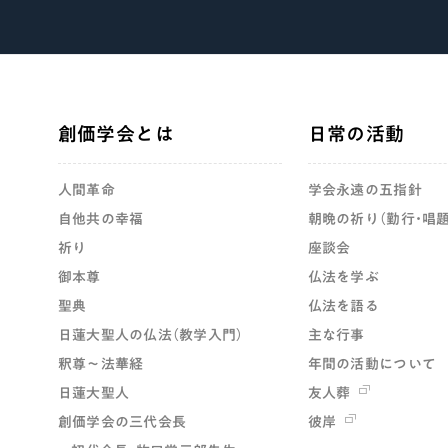
創価学会とは
日常の活動
人間革命
学会永遠の五指針
自他共の幸福
朝晩の祈り（勤行・唱題
祈り
座談会
御本尊
仏法を学ぶ
聖典
仏法を語る
日蓮大聖人の仏法（教学入門）
主な行事
釈尊～法華経
年間の活動について
日蓮大聖人
友人葬
創価学会の三代会長
彼岸