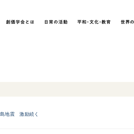
創価学会とは
日常の活動
平和・文化・教育
世界
SOKA P
平和・文化・教育
「平和の文化」を構築
）
核兵器の廃絶に向け連帯を拡大
「人権文化」「ジェンダー平等」を
促進
「持続可能な開発目標（SDGs）」の
半島地震 激励続く
取り組み
人道支援