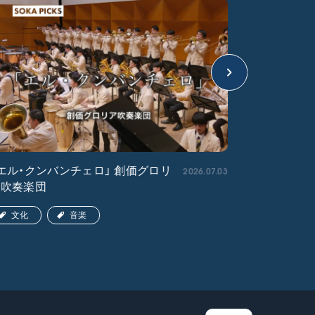
2026.07.03
エル・クンバンチェロ」 創価グロリ
「宇宙戦艦
ア吹奏楽団
文化
文化
音楽