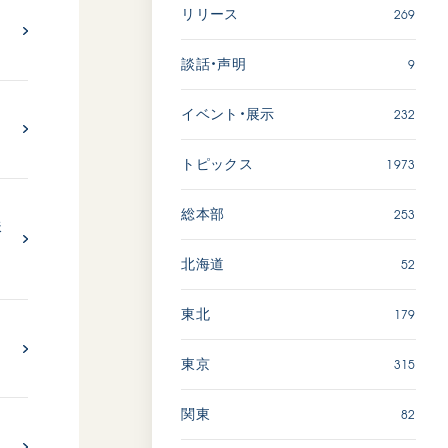
269
リリース
「ペンタトニック・ファン
ファーレ」 関西吹奏楽団
9
談話・声明
2026.07.17
232
イベント・展示
文化
音楽
動画
1973
トピックス
253
総本部
珠
「エル・クンバンチェロ」
52
北海道
創価グロリア吹奏楽団
2026.07.03
179
東北
文化
音楽
動画
315
東京
82
関東