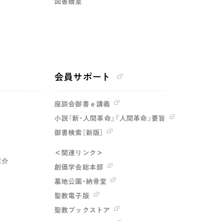
図書贈呈
会員サポート
座談会御書ｅ講義
小説『新・人間革命』『人間革命』要旨
御書検索［新版］
＜関連リンク＞
紹介
創価学会総本部
墓地公園・納骨堂
聖教電子版
聖教ブックストア