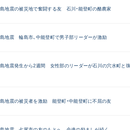
音楽活動
島地震の被災地で奮闘する友 石川・能登町の酪農家
展示活動
教育本部の活動
図書贈呈
島地震 輪島市、中能登町で男子部リーダーが激励
＜関連リンク＞
島地震発生から2週間 女性部のリーダーが石川の穴水町と
へ
創価学会総本部
墓地公園・納骨堂
聖教電子版
聖教ブックストア
島地震の被災者を激励 能登町・中能登町に不屈の友
人間革命』
soka youth media
Soka Gakkai グローバルサイト
SGIピースサイト
半島地震 七尾市の友のもとへ 全魂の励ましが続く