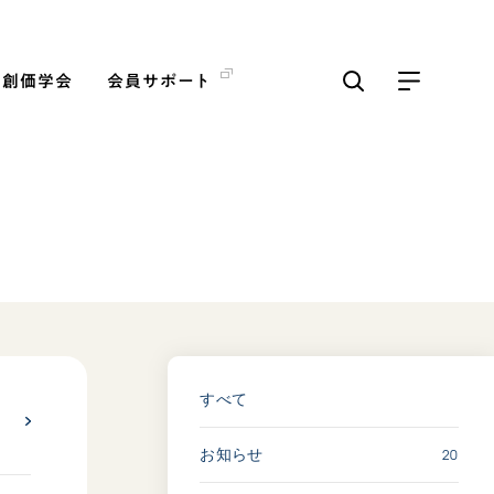
の創価学会
会員サポート
ICKS
すべて見る
「三つの花ことば」 関西吹
奏楽団
2026.07.31
すべて
文化
音楽
動画
20
お知らせ