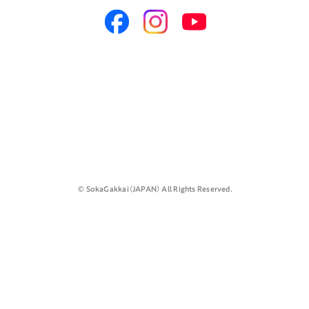
©️ SokaGakkai（JAPAN） All Rights Reserved.