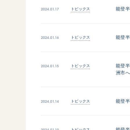
日蓮大聖人
友人葬
2024.01.17
能登半
トピックス
創価学会の三代会長
彼岸
初代会長・牧口常三郎先生
第2代会長・戸田城聖先生
2024.01.16
能登半
トピックス
第3代会長・池田大作先生
世界の創価学会
基本情報
2024.01.15
能登半
トピックス
洲市
各国ウェブサイト
会員サポート
世界の創価学会の歴史
座談会御書ｅ講義
2024.01.14
能登半
トピックス
小説『新・人間革命』『
要旨
御書検索［新版］
2024.01.10
能登
トピックス