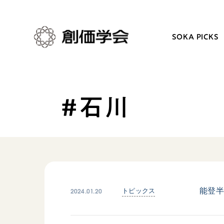
SOKA PICKS
#石川
創価学会とは
日常の活動
人間革命
学会永遠の五指針
自他共の幸福
朝晩の祈り（勤行・唱題
祈り
座談会
御本尊
仏法を学ぶ
聖典
仏法を語る
2024.01.20
能登
トピックス
日蓮大聖人の仏法（教学入門）
主な行事
釈尊～法華経
年間の活動について