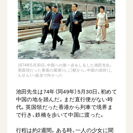
1974年5月30日、中国への第一歩をしるした池田先生。
英国領だった香港の羅湖（らこ）駅から、中国の深圳（し
んせん）へ徒歩で向かった
池田先生は74年（同49年）5月30日、初めて
中国の地を踏んだ。まだ直行便がない時
代。英国領だった香港から列車で境界ま
で行き、鉄橋を歩いて中国に渡った。
行程は約2週間。ある時、一人の少女に聞