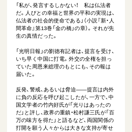
「私が、発言するしかない！ 私は仏法者
だ。人びとの幸福と世界の平和の実現は、
仏法者の社会的使命である」（小説『新・人
間革命』第13巻「金の橋」の章）。それが先
生の真情だった。
「光明日報」の劉徳有記者は、提言を受け、
いち早く中国に打電。外交の全権を担っ
ていた周恩来総理のもとにも、その報は
届いた。
反発、警戒、あるいは脅迫――提言は内外
に負の反応を呼び起こしたが、一方で、中
国文学者の竹内好氏が「光りはあったの
だ」と評し、政界の重鎮・松村謙三氏が「百
万の味方を得た」と語るなど、両国関係の
打開を願う人々からは大きな支持が寄せ