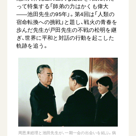
音楽活動
友人葬
って特集する「師弟の力はかくも偉大
初代会長・牧口常三郎先生
座談会御書ｅ講義
創価学会 社会憲章
関連リンク
展示活動
――池田先生の95年」。第4回は「人類の
彼岸
第2代会長・戸田城聖先生
小説『新・人間革命』『人間革命』要旨
組織・機構
宿命転換への挑戦」と題し、戦火の青春を
教育本部の活動
創価学会総本部
第3代会長・池田大作先生
御書検索［新版］
歩んだ先生が戸田先生の不戦の松明を継
会長・理事長・各部長の紹介
ご意見
図書贈呈
墓地公園・納骨堂
ぎ、世界に平和と対話の行動を起こした
沿革
ご利用にあたって
軌跡を追う。
聖教電子版
略年表
聖教ブックストア
入会について
soka youth media
関連団体
Soka Gakkai グローバルサイト
道府県中心会館
SGIピースサイト
SOKA PICKS
すべて見る
周恩来総理と池田先生が、一期一会の出会いを結ぶ。病