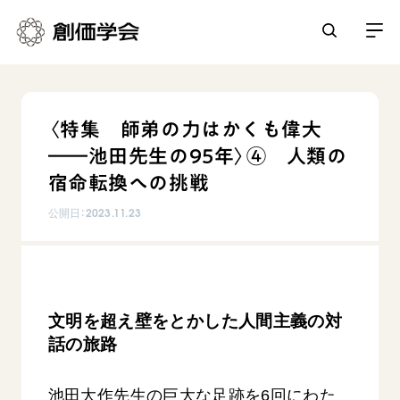
創価学会とは
〈特集 師弟の力はかくも偉大
人間革命
――池田先生の95年〉④ 人類の
日常の活動
自他共の幸福
宿命転換への挑戦
学会永遠の五指針
祈り
公開日：
2023.11.23
平和・文化・教育
朝晩の祈り（勤行・唱題）
御本尊
「平和の文化」を構築
座談会
聖典
世界の創価学会
核兵器の廃絶に向け連帯を拡大
仏法を学ぶ
日蓮大聖人の仏法（教学入門）
各国ウェブサイト
「人権文化」「ジェンダー平等」を促進
文明を超え壁をとかした人間主義の対
仏法を語る
基本情報
釈尊～法華経
世界の創価学会の歴史
話の旅路
「持続可能な開発目標（SDGs）」の取り組み
主な行事
日蓮大聖人
創価学会 会憲
人道支援
会員サポート
年間の活動について
創価学会の三代会長
池田大作先生の巨大な足跡を6回にわた
創価学会 会則