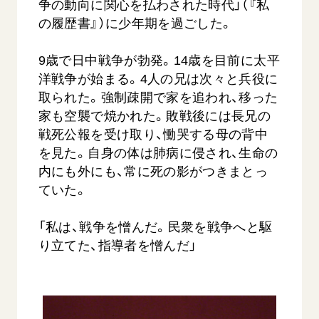
争の動向に関心を払わされた時代」（『私
の履歴書』）に少年期を過ごした。
9歳で日中戦争が勃発。14歳を目前に太平
洋戦争が始まる。4人の兄は次々と兵役に
取られた。強制疎開で家を追われ、移った
家も空襲で焼かれた。敗戦後には長兄の
戦死公報を受け取り、慟哭する母の背中
を見た。自身の体は肺病に侵され、生命の
内にも外にも、常に死の影がつきまとっ
ていた。
「私は、戦争を憎んだ。民衆を戦争へと駆
り立てた、指導者を憎んだ」