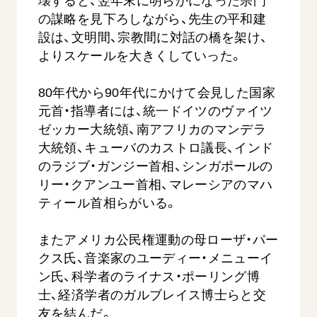
壊すると、翌年末に明らかになった宗門
の謀略を見下ろしながら、先生の平和建
設は、文明間、宗教間に対話の橋を架け、
よりスケールを大きくしていった。
80年代から90年代にかけて会見した国家
元首・指導者には、統一ドイツのヴァイツ
ゼッカー大統領、南アフリカのマンデラ
大統領、キューバのカストロ議長、インド
のラジブ・ガンジー首相、シンガポールの
リー・クアンユー首相、マレーシアのマハ
ティール首相らがいる。
またアメリカ公民権運動の母ローザ・パー
クス氏、音楽家のユーディー・メニューイ
ン氏、科学者のライナス・ポーリング博
士、経済学者のガルブレイス博士らと交
友を結んだ。