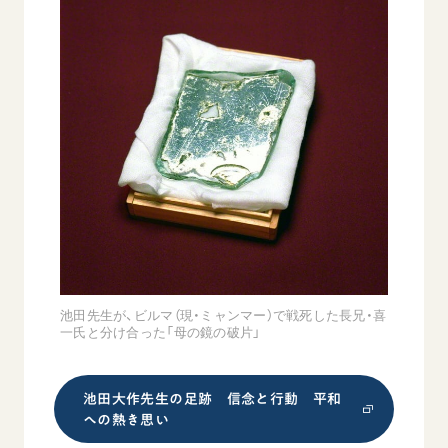
池田先生が、ビルマ（現・ミャンマー）で戦死した長兄・喜
一氏と分け合った「母の鏡の破片」
池田大作先生の足跡 信念と行動 平和
への熱き思い