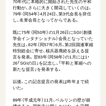
70年代に本格的に開始された先生の平和
行動が、さらに大きく開花していくのは、
79年（同54年）4月24日、第3代会長を辞任
し、名誉会長となってからである。
既に75年（同50年）の1月26日にSGI（創価
学会インタナショナル）会長となっていた
先生は、82年（同57年）6月、第2回国連軍縮
特別総会に寄せ、核兵器廃絶を訴える提
言を発表。翌83年（同58年）の1月には1・
26「SGIの日」を記念し、「平和と軍縮への
新たな提言」を発表する。
以後、この記念提言の発表は昨年まで続
いた。
89年（平成元年）11月、ベルリンの壁が崩