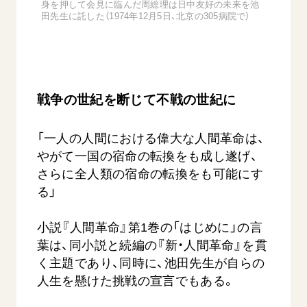
身を押して会見に臨んだ周総理は日中友好の未来を池
田先生に託した（1974年12月5日、北京の305病院で）
戦争の世紀を断じて不戦の世紀に
西
【被爆証言】「原爆の子」として生きた80年
「三つの
「一人の人間における偉大な人間革命は、
広島県 早志百…
2026.07.3
やがて一国の宿命の転換をも成し遂げ、
2026.08.06
さらに全人類の宿命の転換をも可能にす
文化
る」
SDGs
平和
動画
証言
広島
小説『人間革命』第1巻の「はじめに」の言
葉は、同小説と続編の『新・人間革命』を貫
く主題であり、同時に、池田先生が自らの
人生を懸けた挑戦の宣言でもある。