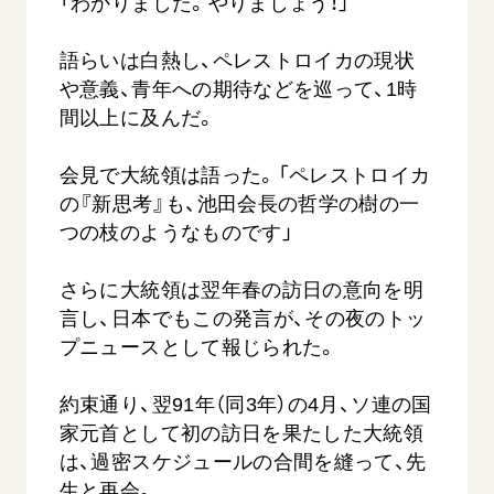
「わかりました。やりましょう！」
語らいは白熱し、ペレストロイカの現状
や意義、青年への期待などを巡って、1時
間以上に及んだ。
会見で大統領は語った。「ペレストロイカ
の『新思考』も、池田会長の哲学の樹の一
つの枝のようなものです」
さらに大統領は翌年春の訪日の意向を明
言し、日本でもこの発言が、その夜のトッ
プニュースとして報じられた。
約束通り、翌91年（同3年）の4月、ソ連の国
家元首として初の訪日を果たした大統領
は、過密スケジュールの合間を縫って、先
生と再会。