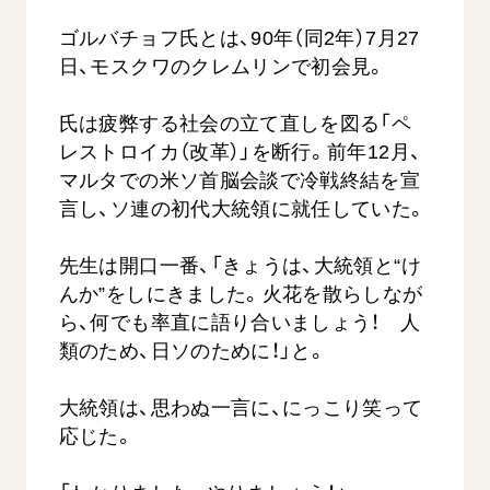
ゴルバチョフ氏とは、90年（同2年）7月27
日、モスクワのクレムリンで初会見。
氏は疲弊する社会の立て直しを図る「ペ
レストロイカ（改革）」を断行。前年12月、
マルタでの米ソ首脳会談で冷戦終結を宣
言し、ソ連の初代大統領に就任していた。
先生は開口一番、「きょうは、大統領と“け
んか”をしにきました。火花を散らしなが
ら、何でも率直に語り合いましょう！ 人
類のため、日ソのために！」と。
大統領は、思わぬ一言に、にっこり笑って
応じた。