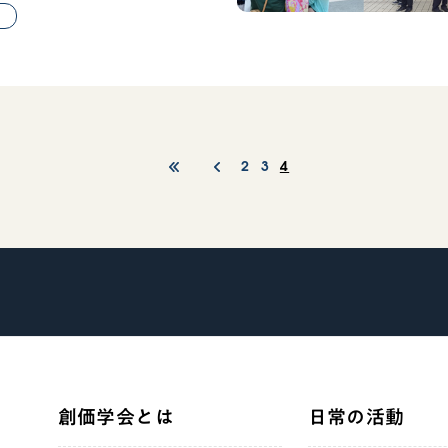
2
3
4
創価学会とは
日常の活動