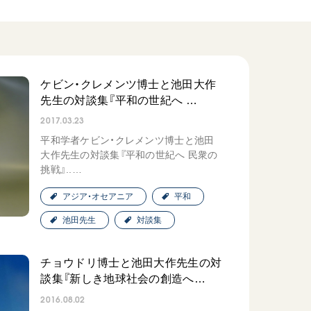
広島
「三つの花ことば」 関西吹
奏楽団
ケビン・クレメンツ博士と池田大作
2026.07.31
先生の対談集『平和の世紀へ …
文化
音楽
2017.03.23
動画
平和学者ケビン・クレメンツ博士と池田
大作先生の対談集『平和の世紀へ 民衆の
挑戦』..…
「ペンタトニック・ファン
アジア・オセアニア
平和
ファーレ」 関西吹奏楽団
池田先生
対談集
2026.07.17
文化
音楽
チョウドリ博士と池田大作先生の対
動画
談集『新しき地球社会の創造へ…
2016.08.02