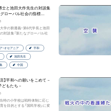
博士と池田大作先生の対談集
なグローバル社会の指標…
8
大学の劉遵義・第6代学長と池田
の対談集『新たなグローバル社
…
ア・オセアニア
平和
池田先生
集
中国
証言】平和への願いをこめて－
子どもたち－
5
年、当時の小学校は戦時体制に応じ
育を目的とする「国民学校」に変