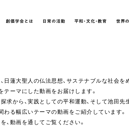
創価学会とは
日常の活動
平和・文化・教育
世界
SOKA P
平和・文化・教育
「平和の文化」を構築
、日蓮大聖人の仏法思想、サステナブルな社会を
）
核兵器の廃絶に向け連帯を拡大
をテーマにした動画をお届けします。

「人権文化」「ジェンダー平等」を
促進
探求から、実践としての平和運動、そして池田先
「持続可能な開発目標（SDGs）」の
関わる幅広いテーマの動画をご紹介しています。

取り組み
を、動画を通してご覧ください。
人道支援