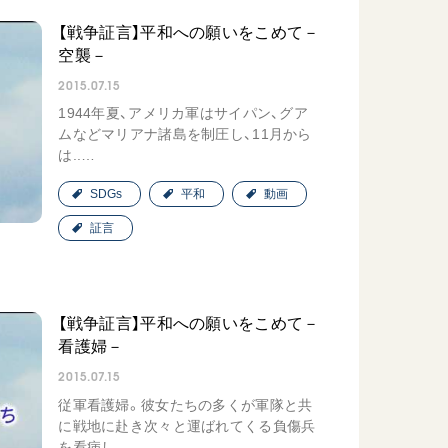
【戦争証言】平和への願いをこめて－
空襲－
2015.07.15
1944年夏、アメリカ軍はサイパン、グア
ムなどマリアナ諸島を制圧し、11月から
は..…
SDGs
平和
動画
証言
【戦争証言】平和への願いをこめて－
看護婦－
2015.07.15
従軍看護婦。彼女たちの多くが軍隊と共
に戦地に赴き次々と運ばれてくる負傷兵
を看病し..…