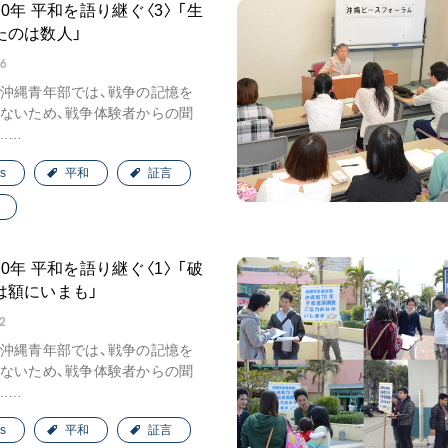
0年 平和を語り継ぐ〈3〉 「生
たのは数人」
26
沖縄青年部では、戦争の記憶を
ないため、戦争体験者からの聞
.…
s
平和
証言
0年 平和を語り継ぐ〈1〉 「破
は額にいまも」
2
沖縄青年部では、戦争の記憶を
ないため、戦争体験者からの聞
.…
s
平和
証言