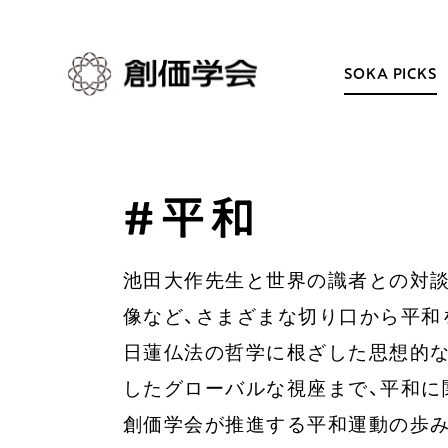
SOKA PICKS
#平和
創価学会とは
日常の活動
人間革命
学会永遠の五指針
池田大作先生と世界の識者との対談
自他共の幸福
朝晩の祈り（勤行・唱題
像など、さまざまな切り口から平和
祈り
座談会
御本尊
仏法を学ぶ
日蓮仏法の哲学に根ざした思想的な
聖典
仏法を語る
したグローバルな視座まで、平和に
日蓮大聖人の仏法（教学入門）
主な行事
創価学会が推進する平和運動の歩み
釈尊～法華経
年間の活動について