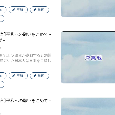
s
平和
動画
証言】平和への願いをこめて－
げ－
5
年8月9日、ソ連軍が参戦すると満州
島にいた日本人は日本を目指し
s
平和
動画
証言】平和への願いをこめて－
5