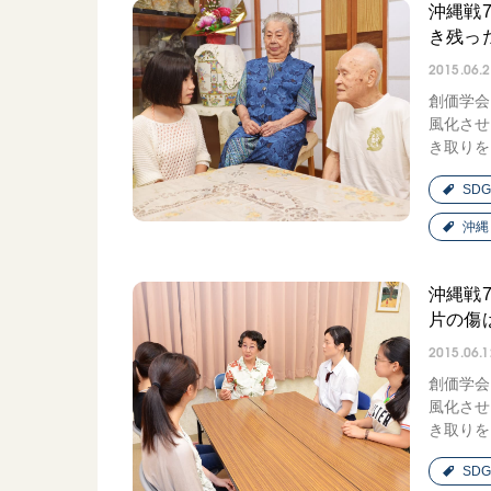
沖縄戦7
き残っ
2015.06.
創価学会
風化させ
き取りを.
SDG
沖縄
沖縄戦7
片の傷
2015.06.1
創価学会
風化させ
き取りを.
SDG