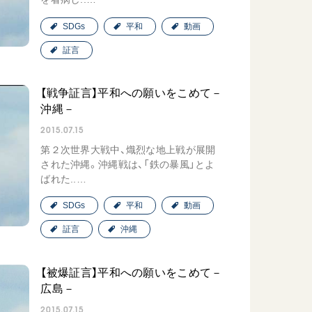
SDGs
平和
動画
証言
【戦争証言】平和への願いをこめて－
沖縄－
2015.07.15
第２次世界大戦中、熾烈な地上戦が展開
された沖縄。沖縄戦は、「鉄の暴風」とよ
ばれた..…
SDGs
平和
動画
証言
沖縄
【被爆証言】平和への願いをこめて－
広島－
2015.07.15