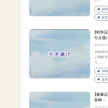
SDG
証言
【戦争
引き揚
2015.07.1
1945
と朝鮮半
て..…
SDG
証言
【被爆
長崎－
2015.07.1