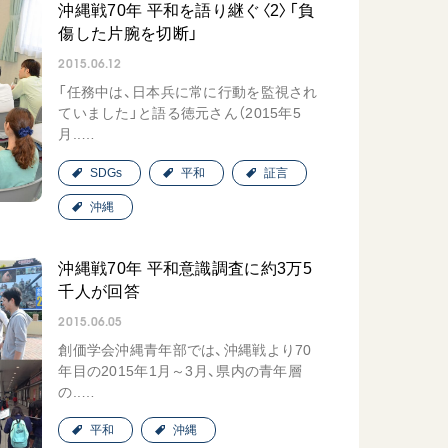
沖縄戦70年 平和を語り継ぐ〈2〉「負
傷した片腕を切断」
2015.06.12
「任務中は、日本兵に常に行動を監視され
ていました」と語る徳元さん（2015年5
月..…
SDGs
平和
証言
沖縄
沖縄戦70年 平和意識調査に約3万5
千人が回答
2015.06.05
創価学会沖縄青年部では、沖縄戦より70
年目の2015年1月～3月、県内の青年層
の..…
平和
沖縄