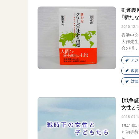
劉遵義
『新た
2015.12.1
香港中文
大作先生
会の指..
アジ
教育
対談
【戦争
女性と
2015.07.1
1941
た初等教
わ..…