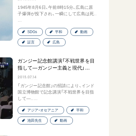
1945年8月6日、午前8時15分、広島に原
子爆弾が投下され、一瞬にして広島は死..
…
SDGs
平和
動画
証言
広島
ガンジー記念館講演「不戦世界を目
:55
指して―ガンジー主義と現代」…
2015.07.14
「ガンジー記念館」の招請により、インド
国立博物館で記念講演「不戦世界を目指
して―..…
アジア・オセアニア
平和
池田先生
動画