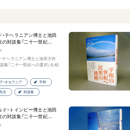
音楽活動
展示活動
教育本部の活動
図書贈呈
ド・テヘラニアン博士と池田
生の対談集『二十一世紀…
2
・テヘラニアン博士と池田大作
＜関連リンク＞
談集『二十一世紀への選択』を紹
…
創価学会総本部
墓地公園・納骨堂
ア・オセアニア
平和
聖教電子版
先生
対談集
聖教ブックストア
人間革命』
soka youth media
ルド・トインビー博士と池田
Soka Gakkai グローバルサイト
生の対談集『二十一世紀…
SGIピースサイト
5