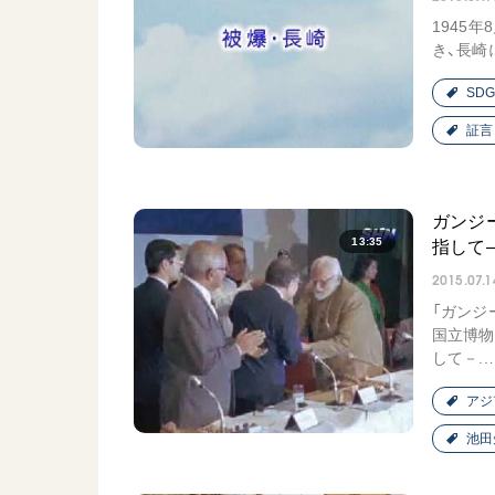
1945年
き、長崎
SDG
証言
ガンジ
13:35
指して
2015.07.1
「ガンジ
国立博物
して－..
アジ
池田