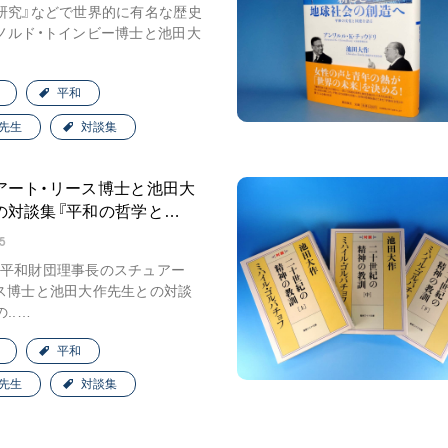
研究』などで世界的に有名な歴史
ご意見
ノルド・トインビー博士と池田大
ご利用にあたって
平和
先生
対談集
アート・リース博士と池田大
の対談集『平和の哲学と…
5
平和財団理事長のスチュアー
ス博士と池田大作先生との対談
..…
平和
先生
対談集