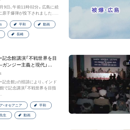
8月9日、午前11時02分。広島に続
に原子爆弾が投下されました..…
s
平和
動画
長崎
ー記念館講演「不戦世界を目
11
―ガンジー主義と現代」…
4
ー記念館」の招請により、インド
館で記念講演「不戦世界を目指
…
ア・オセアニア
平和
先生
動画