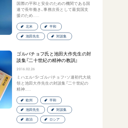
国際の平和と安全のための機関である国
連で長年働き、事務次長として最貧国支
援のため..…
北米
平和
池田先生
対談集
ゴルバチョフ氏と池田大作先生の対
談集『二十世紀の精神の教訓』
2016.02.26
ミハエル・S・ゴルバチョフ・ソ連初代大統
領と池田大作先生の対談集『二十世紀の
精神..…
欧州
平和
池田先生
対談集
政治
ロシア