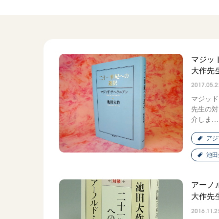
日蓮大聖人
友人葬
創価学会の三代会長
彼岸
初代会長・牧口常三郎先生
第2代会長・戸田城聖先生
マジッ
第3代会長・池田大作先生
大作先
2017.05.2
マジッド
世界の創価学会
基本情報
先生の対
介しま..
各国ウェブサイト
会員サポート
アジ
世界の創価学会の歴史
池田
座談会御書ｅ講義
小説『新・人間革命』『
アーノ
要旨
大作先
御書検索［新版］
2016.11.2