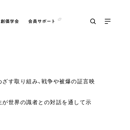
の創価学会
会員サポート
ICKS
すべて見る
めざす取り組み、戦争や被爆の証言映
【被爆証言】「原爆の子」と
して生きた80年 広島県 早
志百…
生が世界の識者との対話を通して示
2026.08.06
SDGs
平和
動画
証言