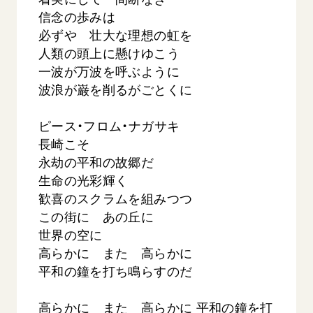
信念の歩みは
必ずや 壮大な理想の虹を
人類の頭上に懸けゆこう
一波が万波を呼ぶように
波浪が巌を削るがごとくに
ピース・フロム・ナガサキ
長崎こそ
永劫の平和の故郷だ
生命の光彩輝く
歓喜のスクラムを組みつつ
この街に あの丘に
世界の空に
高らかに また 高らかに
平和の鐘を打ち鳴らすのだ
高らかに また 高らかに 平和の鐘を打