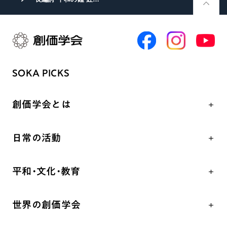
SOKA PICKS
創価学会とは
人間革命
日常の活動
自他共の幸福
学会永遠の五指針
祈り
平和・文化・教育
朝晩の祈り（勤行・唱題）
御本尊
「平和の文化」を構築
座談会
聖典
世界の創価学会
核兵器の廃絶、軍縮に向け連帯を拡大
仏法を学ぶ
日蓮大聖人の仏法（教学入門）