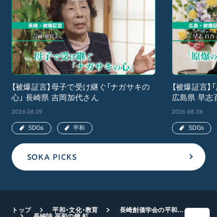
【被爆証言】母子で受け継ぐ「ナガサキの
【被爆証言】
心」 長崎県 吉岡加代さん
広島県 早志
2026.08.09
2026.08.06
SDGs
平和
SDGs
SOKA PICKS
トップ
平和・文化・教育
長崎創価学会の平和運動
長編詩 平和の鐘 虹光る長崎