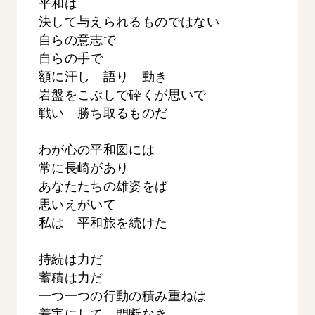
平和は
決して与えられるものではない
自らの意志で
自らの手で
額に汗し 語り 動き
岩盤をこぶしで砕くが思いで
戦い 勝ち取るものだ
【被爆証言】母子で受け継ぐ「ナガサキの
【被爆証
わが心の平和図には
心」 長崎県 吉岡加…
広島県 
常に長崎があり
2026.08.09
2026.08.0
あなたたちの雄姿をば
SDGs
平和
動画
SDG
思いえがいて
証言
長崎
証言
私は 平和旅を続けた
持続は力だ
蓄積は力だ
一つ一つの行動の積み重ねは
着実にして 間断なき