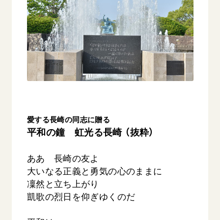
音楽活動
友人葬
初代会長・牧口常三郎先生
座談会御書ｅ講義
創価学会 社会憲章
関連リンク
展示活動
彼岸
第2代会長・戸田城聖先生
小説『新・人間革命』『人間革命』要旨
組織・機構
教育本部の活動
創価学会総本部
第3代会長・池田大作先生
御書検索［新版］
会長・理事長・各部長の紹介
ご意見
図書贈呈
墓地公園・納骨堂
沿革
ご利用にあたって
聖教電子版
略年表
聖教ブックストア
入会について
soka youth media
関連団体
愛する長崎の同志に贈る
Soka Gakkai グローバルサイト
平和の鐘 虹光る長崎 （抜粋）
道府県中心会館
SGIピースサイト
ああ 長崎の友よ
SOKA PICKS
大いなる正義と勇気の心のままに
すべて見る
凜然と立ち上がり
凱歌の烈日を仰ぎゆくのだ