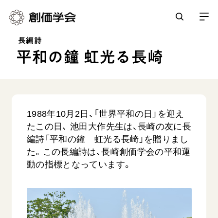
長編詩
平和の鐘 虹光る長崎
創価学会とは
人間革命
日常の活動
自他共の幸福
学会永遠の五指針
祈り
1988年10月2日、「世界平和の日」を迎え
平和・文化・教育
たこの日、 池田大作先生は、長崎の友に長
朝晩の祈り（勤行・唱題）
御本尊
編詩「平和の鐘 虹光る長崎」を贈りまし
「平和の文化」を構築
座談会
聖典
世界の創価学会
た。この長編詩は、長崎創価学会の平和運
核兵器の廃絶に向け連帯を拡大
仏法を学ぶ
日蓮大聖人の仏法（教学入門）
動の指標となっています。
各国ウェブサイト
「人権文化」「ジェンダー平等」を促進
仏法を語る
基本情報
釈尊～法華経
世界の創価学会の歴史
「持続可能な開発目標（SDGs）」の取り組み
主な行事
日蓮大聖人
創価学会 会憲
人道支援
会員サポート
年間の活動について
創価学会の三代会長
創価学会 会則