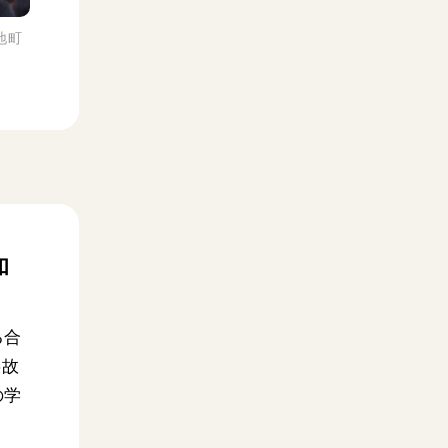
地町
和
る合
事故
の学