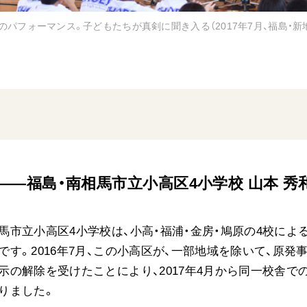
パフォーマンス。子どもたちが真剣に聞き入る（2017年7月、福島・新
――福島・南相馬市立小高区4小学校 山本 秀
馬市立小高区4小学校は、小高・福浦・金房・鳩原の4校によ
です。2016年7月、この小高区が、一部地域を除いて、原発
示の解除を受けたことにより、2017年4月から同一校舎で
りました。