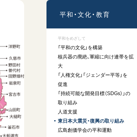
「ペンタトニック・ファン
平和・文化・教育
ファーレ」 関西吹奏楽団
2026.07.17
文化
音楽
平和をめざして
「平和の文化」を構築
動画
核兵器の廃絶、軍縮に向け連帯を拡
大
「エル・クンバンチェロ」
「人権文化」「ジェンダー平等」を
創価グロリア吹奏楽団
促進
2026.07.03
「持続可能な開発目標（SDGs）」の
文化
音楽
取り組み
動画
人道支援
東日本大震災・復興の取り組み
広島創価学会の平和運動