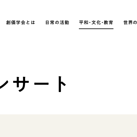
創価学会とは
日常の活動
平和・文化・教育
世界
SOKA P
平和・文化・教育
ンサート
「平和の文化」を構築
）
核兵器の廃絶に向け連帯を拡大
「人権文化」「ジェンダー平等」を
促進
「持続可能な開発目標（SDGs）」の
取り組み
人道支援