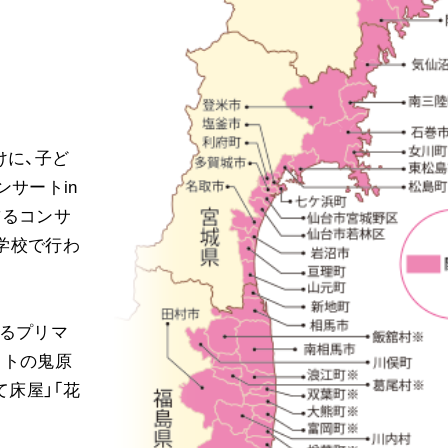
ご意見
ご利用にあたって
けに、子ど
サートin
飾るコンサ
小学校で行わ
誇るプリマ
ストの鬼原
て床屋」「花