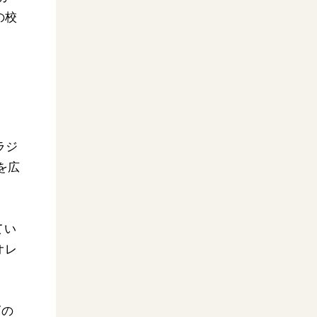
の校
ラジ
を広
てい
オレ
ズの