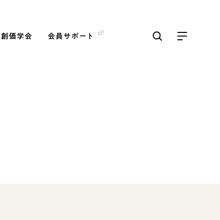
の創価学会
会員サポート
ICKS
すべて見る
「三つの花ことば」 関西吹
奏楽団
2026.07.31
文化
音楽
動画