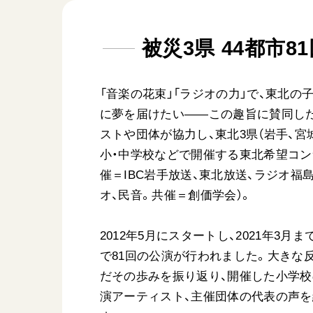
日蓮大聖人
友人葬
創価学会の三代会長
彼岸
被災3県 44都市8
初代会長・牧口常三郎先生
第2代会長・戸田城聖先生
「音楽の花束」「ラジオの力」で、東北の
第3代会長・池田大作先生
に夢を届けたい――この趣旨に賛同し
ストや団体が協力し、東北3県（岩手、宮
世界の創価学会
基本情報
小・中学校などで開催する東北希望コン
催＝IBC岩手放送、東北放送、ラジオ福島
各国ウェブサイト
会員サポート
オ、民音。共催＝創価学会）。
世界の創価学会の歴史
座談会御書ｅ講義
2012年5月にスタートし、2021年3月ま
小説『新・人間革命』『
で81回の公演が行われました。大きな
要旨
だその歩みを振り返り、開催した小学校
御書検索［新版］
演アーティスト、主催団体の代表の声