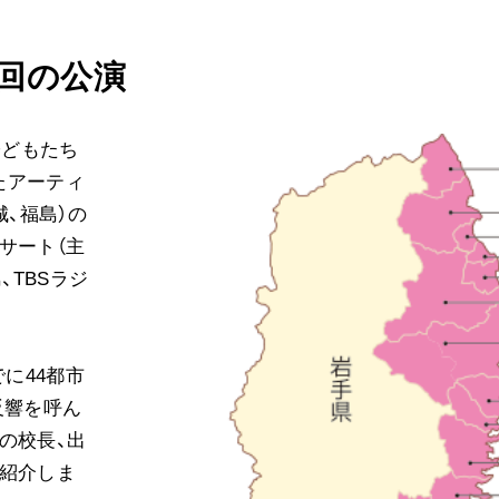
音楽活動
展示活動
1回の公演
教育本部の活動
図書贈呈
子どもたち
たアーティ
城、福島）の
＜関連リンク＞
サート（主
、TBSラジ
創価学会総本部
墓地公園・納骨堂
聖教電子版
でに44都市
聖教ブックストア
人間革命』
反響を呼ん
soka youth media
の校長、出
Soka Gakkai グローバルサイト
を紹介しま
SGIピースサイト