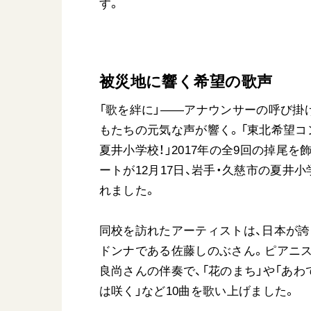
す。
被災地に響く希望の歌声
「歌を絆に」――アナウンサーの呼び掛
もたちの元気な声が響く。「東北希望コン
夏井小学校！」2017年の全9回の掉尾を
ートが12月17日、岩手・久慈市の夏井
れました。
同校を訪れたアーティストは、日本が
ドンナである佐藤しのぶさん。ピアニ
良尚さんの伴奏で、「花のまち」や「あわ
は咲く」など10曲を歌い上げました。