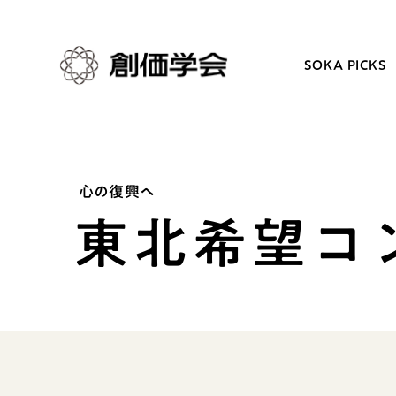
SOKA PICKS
創価学会とは
日常の活動
心の復興へ
東北希望コ
人間革命
学会永遠の五指針
自他共の幸福
朝晩の祈り（勤行・唱題
祈り
座談会
御本尊
仏法を学ぶ
聖典
仏法を語る
日蓮大聖人の仏法（教学入門）
主な行事
釈尊～法華経
年間の活動について